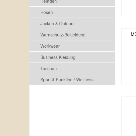
Hemden
Hosen
Jacken & Outdoor
MB
Warnschutz-Bekleidung
Workwear
Business Kleidung
Taschen
Sport & Funktion / Wellness